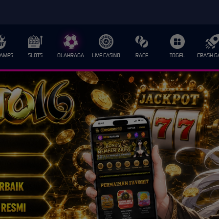
GAMES
SLOTS
OLAHRAGA
LIVE CASINO
RACE
TOGEL
CRASH 