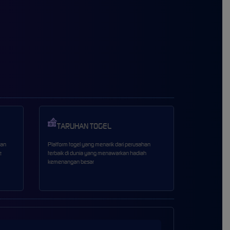
TARUHAN TOGEL
aan
Platform togel yang menarik dari perusahan
e
terbaik di dunia yang menawarkan hadiah
kemenangan besar