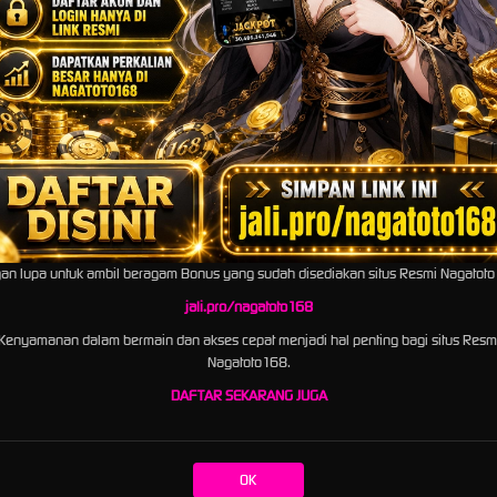
ngan susunan yang lebih rapi. Pengguna lama dapat langsung menuju menu Login Nagatoto168, 
salah masuk ke halaman tiruan. Dengan membuka Situs Resmi Nagatoto168, pengalaman akses ter
ma
Naga Slot
dan Toto Slot dalam satu halaman akses yang lebih praktis. Pilihan provider yang
ntuk permainan yang sedang ramai diminati, bukan sebagai jaminan hasil tertentu. Jika akses uta
ot
tetap terarah, cepat, dan stabil setiap hari.
68 Tavern320
an lupa untuk ambil beragam Bonus yang sudah disediakan situs Resmi Nagatot
jali.pro/nagatoto168
adi halaman akses Nagatoto168?
Kenyamanan dalam bermain dan akses cepat menjadi hal penting bagi situs Resm
to168 secara ringkas dan mudah dipahami. Pengguna dapat menemukan Link Nagatoto168, menu lo
Nagatoto168.
DAFTAR SEKARANG JUGA
mi Nagatoto168?
ang benar dan lebih aman. Dengan akses resmi, pengguna dapat menghindari halaman tiruan 
OK
Nagatoto168?