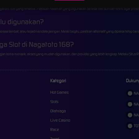
toto168 yang tersedia. Pastikan halaman yang digunakan berasal dari sumber resmi agar proses 
rlu digunakan?
erasa lambat, atau terjadi kendala jaringan. Meski begitu, pastikan alternatif yang dipakai tetap b
ga Slot di Nagatoto168?
ngan tema menarik, akses yang mudah digunakan, dan provider yang lebih lengkap. Melalui Situ
Kategori
Dukun
Hot Games
NA
Slots
NA
Olahraga
NA
Live Casino
TO
Race
Togel