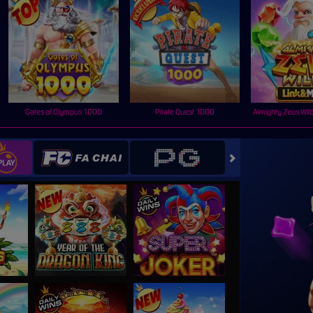
Gates of Olympus 1000
Pirate Quest 1000
Almighty Zeus Wil