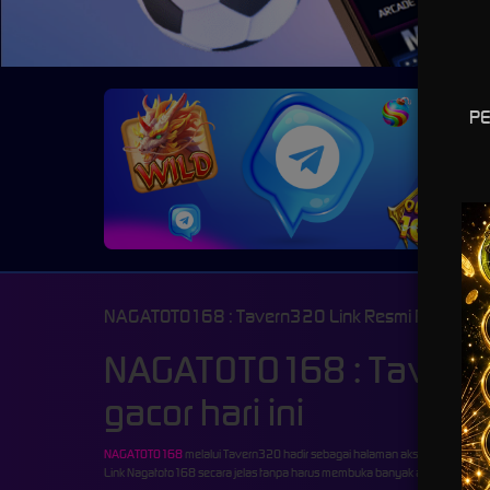
jangd****2
IDR
2,502,400.00
Starlight Princess™ 1000
t****4
IDR
2,355,870.00
PE
Sweet Bonanza 1000
NAGATOTO168 : Tavern320 Link Resmi Rekomendasi 
NAGATOTO168 : Tavern32
gacor hari ini
NAGATOTO168
melalui Tavern320 hadir sebagai halaman akses yang memba
Link Nagatoto168 secara jelas tanpa harus membuka banyak alamat dari sum