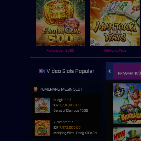
Fortune Gems 500
Mahjong Ways
Video Slots Popular
PEMENANG MESIN SLOT
bungki****1
IDR
7,736,000.00
Gates of Olympus 1000
77omb****7
IDR
7,473,000.00
Mahjong Wins - Gong Xi Fa Cai