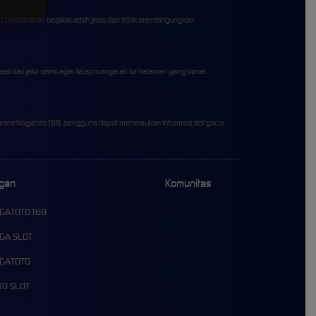
pendaftaran berjalan lebih jelas dan tidak membingungkan.
erasal dari jalur resmi agar tetap mengarah ke halaman yang benar.
s Resmi Nagatoto168, pengguna dapat menemukan informasi slot gacor
gan
Komunitas
GATOTO168
GA SLOT
GATOTO
TO SLOT