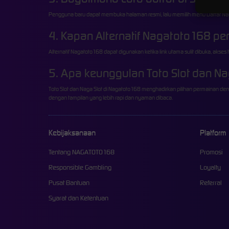
Pengguna baru dapat membuka halaman resmi, lalu memilih menu Daftar Naga
4. Kapan Alternatif Nagatoto168 pe
Alternatif Nagatoto168 dapat digunakan ketika link utama sulit dibuka, akses t
5. Apa keunggulan Toto Slot dan Na
Toto Slot dan Naga Slot di Nagatoto168 menghadirkan pilihan permainan de
dengan tampilan yang lebih rapi dan nyaman dibaca.
Kebijaksanaan
Platform
Tentang NAGATOTO168
Promosi
Responsible Gambling
Loyalty
Pusat Bantuan
Referral
Syarat dan Ketentuan